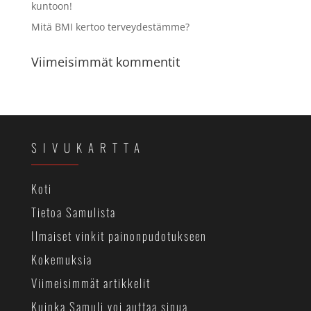
kuntoon!
Mitä BMI kertoo terveydestämme?
Viimeisimmät kommentit
SIVUKARTTA
Koti
Tietoa Samulista
Ilmaiset vinkit painonpudotukseen
Kokemuksia
Viimeisimmät artikkelit
Kuinka Samuli voi auttaa sinua