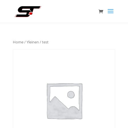
Home
/
Yleinen
/ test