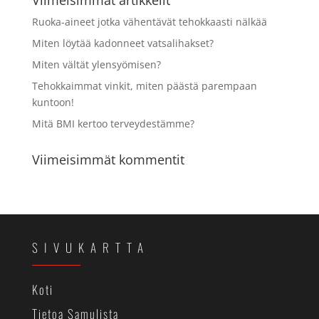
Viimeisimmät artikkelit
Ruoka-aineet jotka vähentävät tehokkaasti nälkää
Miten löytää kadonneet vatsalihakset?
Miten vältät ylensyömisen?
Tehokkaimmat vinkit, miten päästä parempaan
kuntoon!
Mitä BMI kertoo terveydestämme?
Viimeisimmät kommentit
SIVUKARTTA
Koti
Tietoa Samulista