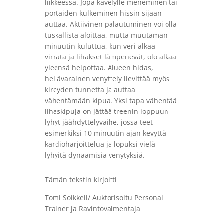
liikkeessä. Jopa kävelylle meneminen tai
portaiden kulkeminen hissin sijaan
auttaa. Aktiivinen palautuminen voi olla
tuskallista aloittaa, mutta muutaman
minuutin kuluttua, kun veri alkaa
virrata ja lihakset lämpenevät, olo alkaa
yleensä helpottaa. Alueen hidas,
hellävarainen venyttely lievittää myös
kireyden tunnetta ja auttaa
vähentämään kipua. Yksi tapa vähentää
lihaskipuja on jättää treenin loppuun
lyhyt jäähdyttelyvaihe, jossa teet
esimerkiksi 10 minuutin ajan kevyttä
kardioharjoittelua ja lopuksi vielä
lyhyitä dynaamisia venytyksiä.
Tämän tekstin kirjoitti
Tomi Soikkeli/ Auktorisoitu Personal
Trainer ja Ravintovalmentaja