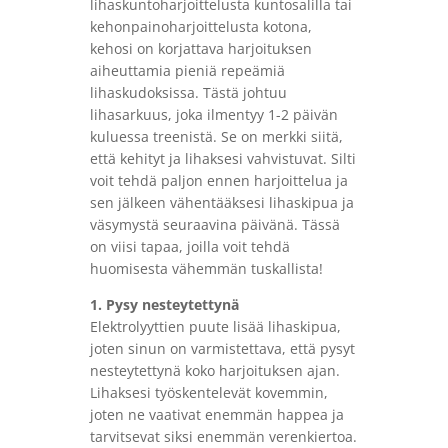
lihaskuntoharjoittelusta kuntosalilla tai
kehonpainoharjoittelusta kotona,
kehosi on korjattava harjoituksen
aiheuttamia pieniä repeämiä
lihaskudoksissa. Tästä johtuu
lihasarkuus, joka ilmentyy 1-2 päivän
kuluessa treenistä. Se on merkki siitä,
että kehityt ja lihaksesi vahvistuvat. Silti
voit tehdä paljon ennen harjoittelua ja
sen jälkeen vähentääksesi lihaskipua ja
väsymystä seuraavina päivänä. Tässä
on viisi tapaa, joilla voit tehdä
huomisesta vähemmän tuskallista!
1. Pysy nesteytettynä
Elektrolyyttien puute lisää lihaskipua,
joten sinun on varmistettava, että pysyt
nesteytettynä koko harjoituksen ajan.
Lihaksesi työskentelevät kovemmin,
joten ne vaativat enemmän happea ja
tarvitsevat siksi enemmän verenkiertoa.