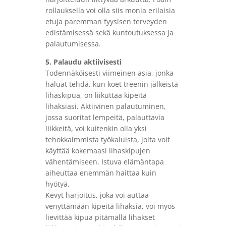
rollauksella voi olla siis monia erilaisia ​​
etuja paremman fyysisen terveyden
edistämisessä sekä kuntoutuksessa ja
palautumisessa.
5. Palaudu aktiivisesti
Todennäköisesti viimeinen asia, jonka
haluat tehdä, kun koet treenin jälkeistä
lihaskipua, on liikuttaa kipeitä
lihaksiasi. Aktiivinen palautuminen,
jossa suoritat lempeitä, palauttavia
liikkeitä, voi kuitenkin olla yksi
tehokkaimmista työkaluista, joita voit
käyttää kokemaasi lihaskipujen
vähentämiseen. Istuva elämäntapa
aiheuttaa enemmän haittaa kuin
hyötyä.
Kevyt harjoitus, joka voi auttaa
venyttämään kipeitä lihaksia, voi myös
lievittää kipua pitämällä lihakset