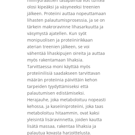
hiilihydraattien tasapainoa voit tuntea
olosi kipeäksi ja väsyneeksi treenien
jälkeen. Proteiini auttaa nopeuttamaan
lihasten palautumisprosessia, ja se on
tärkein makroravinne lihasarkuutta ja
väsymystä ajatellen. Kun syöt
monipuolisen ja proteiinirikkaan
aterian treenien jälkeen, se voi
vähentää lihaskipujen oireita ja auttaa
myös rakentamaan lihaksia.
Tarvittaessa moni käyttää myös
proteiinilisiä saadakseen tarvittavan
määrän proteiinia päivittäin kehon
tarpeiden tyydyttämiseksi että
palautumisen edistämiseksi.
Herajauhe, joka metaboloituu nopeasti
kehossa, ja kaseiiniproteiini, joka taas
metaboloituu hitaammin, ovat kaksi
yleisintä lisäravinnetta, joiden kautta
lisätä massaa, rakentaa lihaksia ja
palautua kovasta harjoittelusta.