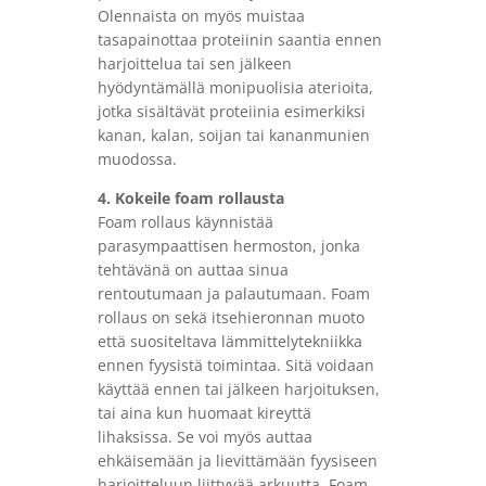
Olennaista on myös muistaa
tasapainottaa proteiinin saantia ennen
harjoittelua tai sen jälkeen
hyödyntämällä monipuolisia aterioita,
jotka sisältävät proteiinia esimerkiksi
kanan, kalan, soijan tai kananmunien
muodossa.
4. Kokeile foam rollausta
Foam rollaus käynnistää
parasympaattisen hermoston, jonka
tehtävänä on auttaa sinua
rentoutumaan ja palautumaan. Foam
rollaus on sekä itsehieronnan muoto
että suositeltava lämmittelytekniikka
ennen fyysistä toimintaa. Sitä voidaan
käyttää ennen tai jälkeen harjoituksen,
tai aina kun huomaat kireyttä
lihaksissa. Se voi myös auttaa
ehkäisemään ja lievittämään fyysiseen
harjoitteluun liittyvää arkuutta. Foam