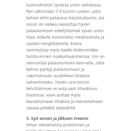
luonnollisesti syvässä unen vaiheessa.
Pyri vähintään 7-9 tunnin uneen, jotta
kehosi ehtii palautua harjoituksesta. Jos
sinun on vaikea saavuttaa hyvän
palautumisen edellyttämää syvän unen
tilaa, kokeile esimerkiksi meditaatiota ja
syvään hengittämistä. Koeta
sammuttaa myös kaikki elektroniikka
tuntia ennen nukkumaanmenoa. Uni on
olennaista palautumisen kannalta, jotta
kehosi pystyy palautumaan ja
rakentamaan uudelleen lihaksia
vahvemmaksi. Hyvän unirutiinin
kehittäminen ei auta vain lihaskivun
hoidossa, vaan auttaa myös
kasvattamaan lihaksia ja menettämään
rasvaa pitkällä aikavälillä.
3. Syö ennen ja jälkeen treenin
Ilman oikeanlaista proteiinien ja