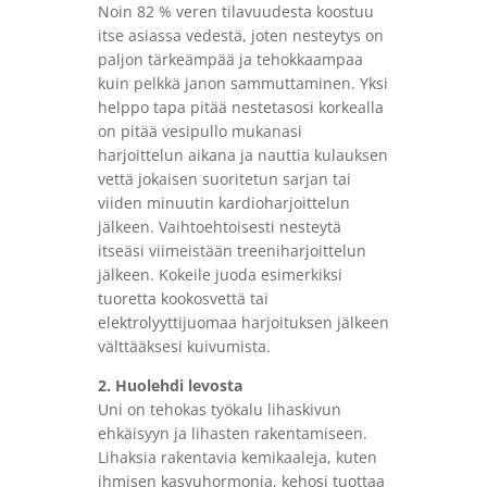
Noin 82 % veren tilavuudesta koostuu
itse asiassa vedestä, joten nesteytys on
paljon tärkeämpää ja tehokkaampaa
kuin pelkkä janon sammuttaminen. Yksi
helppo tapa pitää nestetasosi korkealla
on pitää vesipullo mukanasi
harjoittelun aikana ja nauttia kulauksen
vettä jokaisen suoritetun sarjan tai
viiden minuutin kardioharjoittelun
jälkeen. Vaihtoehtoisesti nesteytä
itseäsi viimeistään treeniharjoittelun
jälkeen. Kokeile juoda esimerkiksi
tuoretta kookosvettä tai
elektrolyyttijuomaa harjoituksen jälkeen
välttääksesi kuivumista.
2. Huolehdi levosta
Uni on tehokas työkalu lihaskivun
ehkäisyyn ja lihasten rakentamiseen.
Lihaksia rakentavia kemikaaleja, kuten
ihmisen kasvuhormonia, kehosi tuottaa