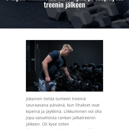
treenin jälkeen
Jokainen tietää tunteen treeniä
seuraavana päivänä, kun lihakset ovat
kipeinä ja jäykkinä. Liikkuminen voi olla
jopa vaivalloista rankan jalkatreenin
jälkeen. Oli kyse sitten