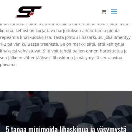
Jokainen tietää tunteen treeniä seuraavana päivänä, kun lihakset
ovat kipeinä ja jäykkinä. Liikkuminen voi olla jopa vaivalloista
rankan jalkatreenin jälkeen. Oli kyse sitten
lihaskuntoharjoittelusta kuntosalilla tai kehonpainoharjoittelusta
kotona, kehosi on korjattava harjoituksen aiheuttamia pieniä
repeämiä lihaskudoksissa. Tästä johtuu lihasarkuus, joka ilmentyy
1-2 päivän kuluessa treenistä. Se on merkki siitä, että kehityt ja
lihaksesi vahvistuvat. Silti voit tehdä paljon ennen harjoittelua ja
sen jälkeen vähentääksesi lihaskipua ja väsymystä seuraavina
päivänä.
5 tapaa minimoida lihaskipua ja väsymystä