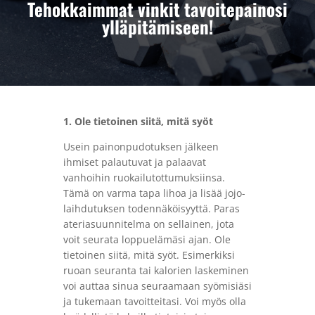
Tehokkaimmat vinkit tavoitepainosi
ylläpitämiseen!
1. Ole tietoinen siitä, mitä syöt
Usein painonpudotuksen jälkeen
ihmiset palautuvat ja palaavat
vanhoihin ruokailutottumuksiinsa.
Tämä on varma tapa lihoa ja lisää jojo-
laihdutuksen todennäköisyyttä. Paras
ateriasuunnitelma on sellainen, jota
voit seurata loppuelämäsi ajan. Ole
tietoinen siitä, mitä syöt. Esimerkiksi
ruoan seuranta tai kalorien laskeminen
voi auttaa sinua seuraamaan syömisiäsi
ja tukemaan tavoitteitasi. Voi myös olla