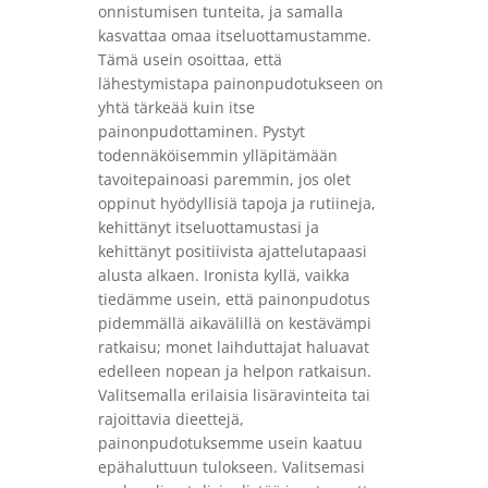
onnistumisen tunteita, ja samalla
kasvattaa omaa itseluottamustamme.
Tämä usein osoittaa, että
lähestymistapa painonpudotukseen on
yhtä tärkeää kuin itse
painonpudottaminen. Pystyt
todennäköisemmin ylläpitämään
tavoitepainoasi paremmin, jos olet
oppinut hyödyllisiä tapoja ja rutiineja,
kehittänyt itseluottamustasi ja
kehittänyt positiivista ajattelutapaasi
alusta alkaen. Ironista kyllä, vaikka
tiedämme usein, että painonpudotus
pidemmällä aikavälillä on kestävämpi
ratkaisu; monet laihduttajat haluavat
edelleen nopean ja helpon ratkaisun.
Valitsemalla erilaisia lisäravinteita tai
rajoittavia dieettejä,
painonpudotuksemme usein kaatuu
epähaluttuun tulokseen. Valitsemasi