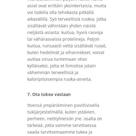
asiat ovat erittäin yksinkertaisia, mutta
voi todella olla tehokasta pitkällä
aikavälillä. Syö terveellisiä ruokia, jotka
sisältävät vähintään yhden näistä
neljästä asiasta: kuitua, hyviä rasvoja
tai vähärasvaisia ​​proteiineja. Paljon
kuitua, runsaasti vettä sisältävät ruoat,
kuten hedelmät ja vihannekset, voivat
auttaa sinua tuntemaan olosi
kylläiseksi, jotta et himoitse jotain
vähemmän terveellisiä ja
kaloripitoisempia ruoka-aineita.
7. Ota tukea vastaan
Itsensä ympäröiminen positiivisella
tukijärjestelmällä, kuten ystävien,
perheen, nettiyhteisön jne. osalta on
tärkeää, jotta voimme tarvittaessa
saada tarvitsemaamme tukea ja