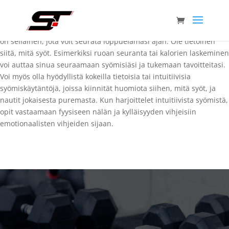
Usein painonpudotuksen jälkeen ihmiset palautuvat ja palaavat
vanhoihin ruokailutottumuksiinsa. Tämä on varma tapa lihoa ja
lisää jojo-laihdutuksen todennäköisyyttä. Paras ateriasuunnitelma
on sellainen, jota voit seurata loppuelämäsi ajan. Ole tietoinen
siitä, mitä syöt. Esimerkiksi ruoan seuranta tai kalorien laskeminen
voi auttaa sinua seuraamaan syömisiäsi ja tukemaan tavoitteitasi.
Voi myös olla hyödyllistä kokeilla tietoisia tai intuitiivisia
syömiskäytäntöjä, joissa kiinnität huomiota siihen, mitä syöt, ja
nautit jokaisesta puremasta. Kun harjoittelet intuitiivista syömistä,
opit vastaamaan fyysiseen nälän ja kylläisyyden vihjeisiin
emotionaalisten vihjeiden sijaan.