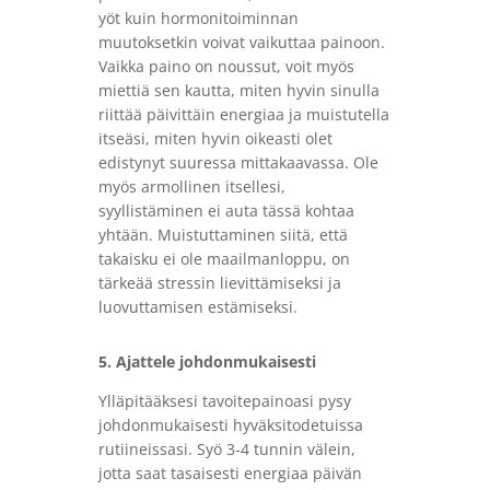
yöt kuin hormonitoiminnan
muutoksetkin voivat vaikuttaa painoon.
Vaikka paino on noussut, voit myös
miettiä sen kautta, miten hyvin sinulla
riittää päivittäin energiaa ja muistutella
itseäsi, miten hyvin oikeasti olet
edistynyt suuressa mittakaavassa. Ole
myös armollinen itsellesi,
syyllistäminen ei auta tässä kohtaa
yhtään. Muistuttaminen siitä, että
takaisku ei ole maailmanloppu, on
tärkeää stressin lievittämiseksi ja
luovuttamisen estämiseksi.
5. Ajattele johdonmukaisesti
Ylläpitääksesi tavoitepainoasi pysy
johdonmukaisesti hyväksitodetuissa
rutiineissasi. Syö 3-4 tunnin välein,
jotta saat tasaisesti energiaa päivän