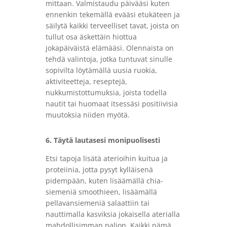
mittaan. Valmistaudu päivääsi kuten
ennenkin tekemällä evääsi etukäteen ja
säilytä kaikki terveelliset tavat, joista on
tullut osa äskettäin hiottua
jokapäiväistä elämääsi. Olennaista on
tehdä valintoja, jotka tuntuvat sinulle
sopivilta löytämällä uusia ruokia,
aktiviteetteja, reseptejä,
nukkumistottumuksia, joista todella
nautit tai huomaat itsessäsi positiivisia
muutoksia niiden myötä.
6. Täytä lautasesi monipuolisesti
Etsi tapoja lisätä aterioihin kuitua ja
proteiinia, jotta pysyt kylläisenä
pidempään, kuten lisäämällä chia-
siemeniä smoothieen, lisäämällä
pellavansiemeniä salaattiin tai
nauttimalla kasviksia jokaisella aterialla
mahdollisimman paljon. Kaikki nämä