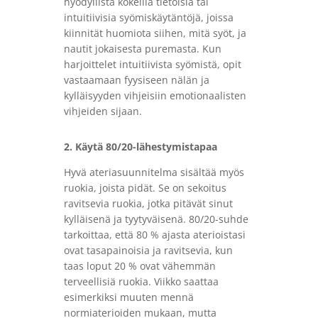
hyödyllistä kokeilla tietoisia tai
intuitiivisia syömiskäytäntöjä, joissa
kiinnität huomiota siihen, mitä syöt, ja
nautit jokaisesta puremasta. Kun
harjoittelet intuitiivista syömistä, opit
vastaamaan fyysiseen nälän ja
kylläisyyden vihjeisiin emotionaalisten
vihjeiden sijaan.
2. Käytä 80/20-lähestymistapaa
Hyvä ateriasuunnitelma sisältää myös
ruokia, joista pidät. Se on sekoitus
ravitsevia ruokia, jotka pitävät sinut
kylläisenä ja tyytyväisenä. 80/20-suhde
tarkoittaa, että 80 % ajasta aterioistasi
ovat tasapainoisia ja ravitsevia, kun
taas loput 20 % ovat vähemmän
terveellisiä ruokia. Viikko saattaa
esimerkiksi muuten mennä
normiaterioiden mukaan, mutta