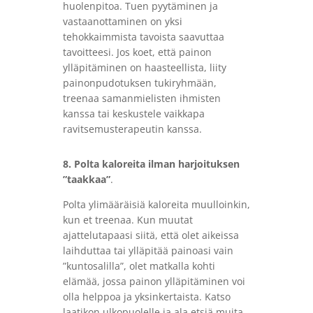
huolenpitoa. Tuen pyytäminen ja
vastaanottaminen on yksi
tehokkaimmista tavoista saavuttaa
tavoitteesi. Jos koet, että painon
ylläpitäminen on haasteellista, liity
painonpudotuksen tukiryhmään,
treenaa samanmielisten ihmisten
kanssa tai keskustele vaikkapa
ravitsemusterapeutin kanssa.
8. Polta kaloreita ilman harjoituksen
”taakkaa”
.
Polta ylimääräisiä kaloreita muulloinkin,
kun et treenaa. Kun muutat
ajattelutapaasi siitä, että olet aikeissa
laihduttaa tai ylläpitää painoasi vain
”kuntosalilla”, olet matkalla kohti
elämää, jossa painon ylläpitäminen voi
olla helppoa ja yksinkertaista. Katso
laatikon ulkopuolelle ja ala etsiä muita