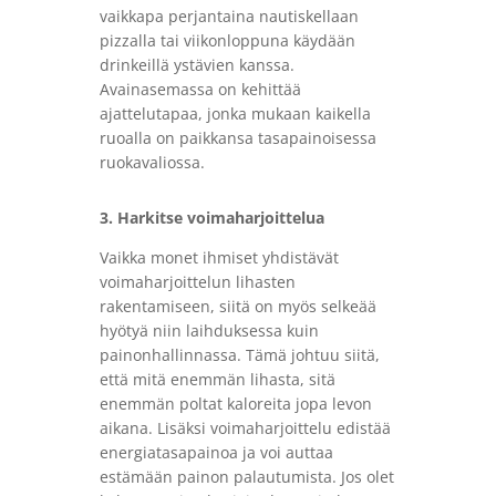
vaikkapa perjantaina nautiskellaan
pizzalla tai viikonloppuna käydään
drinkeillä ystävien kanssa.
Avainasemassa on kehittää
ajattelutapaa, jonka mukaan kaikella
ruoalla on paikkansa tasapainoisessa
ruokavaliossa.
3. Harkitse voimaharjoittelua
Vaikka monet ihmiset yhdistävät
voimaharjoittelun lihasten
rakentamiseen, siitä on myös selkeää
hyötyä niin laihduksessa kuin
painonhallinnassa. Tämä johtuu siitä,
että mitä enemmän lihasta, sitä
enemmän poltat kaloreita jopa levon
aikana. Lisäksi voimaharjoittelu edistää
energiatasapainoa ja voi auttaa
estämään painon palautumista. Jos olet