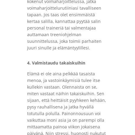
kokenut voimaharjoittelussa, jatka
voimaharjoittelurutiiniasi tavalliseen
tapaan. Jos taas olet ensimmäistä
kertaa salilla, kannattaa pyytää salin
personal traineriä tai valmentajaa
auttamaan treeniohjelman
suunnittelussa, joka toimii parhaiten
juuri sinulle ja elämäntyylillesi.
4. Valmistaudu takaiskuihin
Elämä ei ole aina pelkkää tasaista
menoa, ja vastoinkäymisiä tulee itse
kullekin vastaan. Olennaista on se,
miten vastaat näihin takaiskuihin. Sen
sijaan, että heittäisit pyyhkeen kehään,
pysy rauhallisena ja jatka hyvällä
totutulla polulla. Painonnousuun voi
vaikuttaa moni asia ja on parempi olla
mittaamatta painoa viikon jokaisena
päivänä. Niin stressi, huonosti nukutut