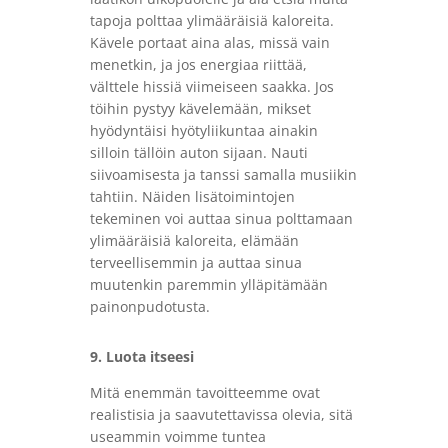
tapoja polttaa ylimääräisiä kaloreita.
Kävele portaat aina alas, missä vain
menetkin, ja jos energiaa riittää,
välttele hissiä viimeiseen saakka. Jos
töihin pystyy kävelemään, mikset
hyödyntäisi hyötyliikuntaa ainakin
silloin tällöin auton sijaan. Nauti
siivoamisesta ja tanssi samalla musiikin
tahtiin. Näiden lisätoimintojen
tekeminen voi auttaa sinua polttamaan
ylimääräisiä kaloreita, elämään
terveellisemmin ja auttaa sinua
muutenkin paremmin ylläpitämään
painonpudotusta.
9. Luota itseesi
Mitä enemmän tavoitteemme ovat
realistisia ja saavutettavissa olevia, sitä
useammin voimme tuntea