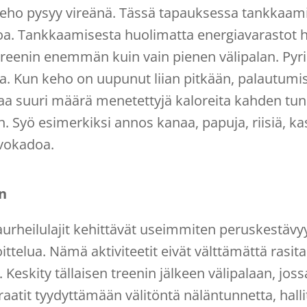
a keho pysyy vireänä. Tässä tapauksessa tankkaam
oa. Tankkaamisesta huolimatta energiavarastot 
et treenin enemmän kuin vain pienen välipalan. Py
ia. Kun keho on uupunut liian pitkään, palautumi
aa suuri määrä menetettyjä kaloreita kahden tunn
. Syö esimerkiksi annos kanaa, papuja, riisiä, kas
avokadoa.
n
urheilulajit kehittävät useimmiten peruskestävyyt
ittelua. Nämä aktiviteetit eivät välttämättä rasit
 Keskity tällaisen treenin jälkeen välipalaan, joss
ydraatit tyydyttämään välitöntä näläntunnetta, hal