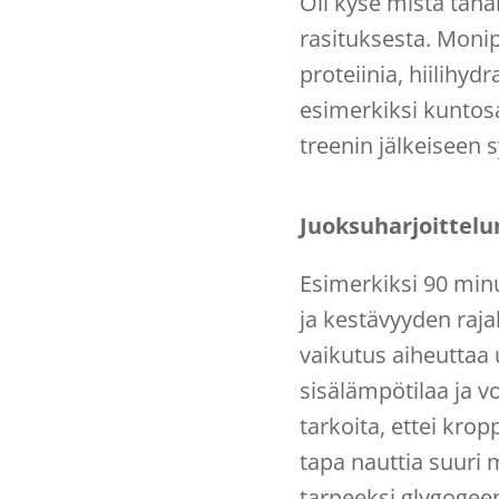
Oli kyse mistä taha
rasituksesta. Monip
proteiinia, hiilihyd
esimerkiksi kuntosal
treenin jälkeiseen 
Juoksuharjoittelu
Esimerkiksi 90 minuu
ja kestävyyden raja
vaikutus aiheuttaa 
sisälämpötilaa ja 
tarkoita, ettei kro
tapa nauttia suuri m
tarpeeksi glygogeeni