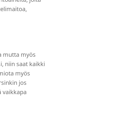
elimaitoa,
eja mutta myös
 niin saat kaikki
omiota myös
sinkin jos
iä vaikkapa