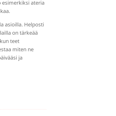
 esimerkiksi ateria
kkaa.
la asioilla. Helposti
lailla on tärkeää
kun teet
testaa miten ne
päivääsi ja