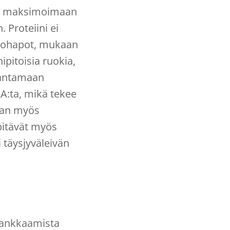
taa maksimoimaan
 Proteiini ei
minohapot, mukaan
nipitoisia ruokia,
rantamaan
A:ta, mikä tekee
iaan myös
 pitävät myös
 täysjyväleivän
 tankkaamista