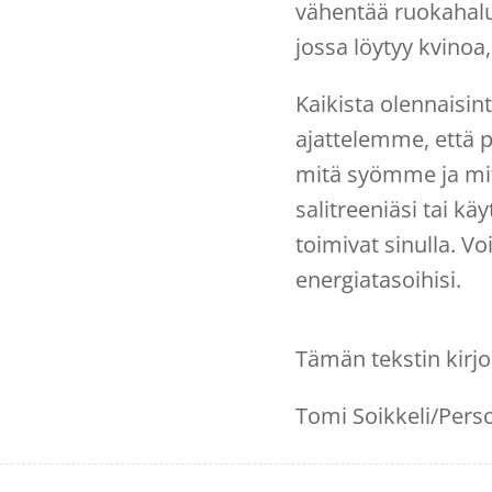
vähentää ruokahalua
jossa löytyy kvinoa,
Kaikista olennaisinta
ajattelemme, että pe
mitä syömme ja mit
salitreeniäsi tai kä
toimivat sinulla. Vo
energiatasoihisi.
Tämän tekstin kirjoi
Tomi Soikkeli/Perso