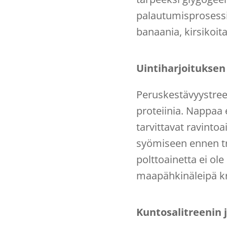
palautumisprosessi
banaania, kirsikoita
Uintiharjoituksen
Peruskestävyystreen
proteiinia. Nappaa 
tarvittavat ravint
syömiseen ennen tre
polttoainetta ei ol
maapähkinäleipä kre
Kuntosalitreenin 