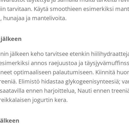
in tarvitaan. Käytä smoothieen esimerkiksi mant
, hunajaa ja mantelivoita.
 jälkeen
in jälkeen keho tarvitsee etenkin hiilihydraatt
esimerkiksi annos raejuustoa ja täysjyvämuffinssi,
oaineet optimaaliseen palautumiseen. Kiinnitä hu
eniä. Elimistö hidastaa glykogeenisynteesiä; var
e saatavilla ennen harjoittelua, Nauti ennen treen
ikkalaisen jogurtin kera.
jälkeen