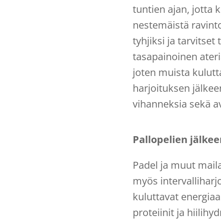
tuntien ajan, jott
nestemäistä ravint
tyhjiksi ja tarvits
tasapainoinen ater
joten muista kulutt
harjoituksen jälkeen
vihanneksia sekä 
Pallopelien jälkee
Padel ja muut maila
myös intervalliharjo
kuluttavat energiaa.
proteiinit ja hiilih