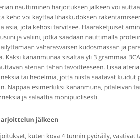
aterian nauttiminen harjoituksen jälkeen voi aut
ta keho voi käyttää lihaskudoksen rakentamiseen.
a asia, jota kehosi tarvitsee. Haaraketjuiset a
eusiini ja valiini, jotka saadaan nauttimalla proteii
 säilyttämään vähärasvaisen kudosmassan ja pa
ä. Kaksi kananmunaa sisältää yli 3 grammaa BCA
lauttavan aterian tähän tavoitteeseen. Lisää ater
nneksia tai hedelmiä, jotta niistä saatavat kuidut
n. Nappaa esimerkiksi kananmuna, pitaleivän tai
anneksia ja salaattia monipuolisesti.
arjoittelun jälkeen
joitukset, kuten kova 4 tunnin pyöräily, vaativat