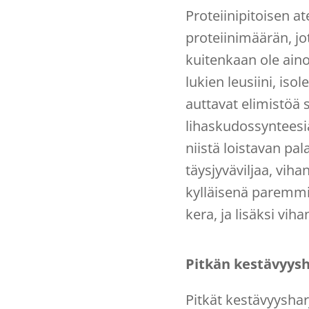
Proteiinipitoisen 
proteiinimäärän, jo
kuitenkaan ole aino
lukien leusiini, isol
auttavat elimistöä
lihaskudossynteesi
niistä loistavan pa
täysjyväviljaa, viha
kylläisenä paremmi
kera, ja lisäksi vih
Pitkän kestävyysh
Pitkät kestävyyshar