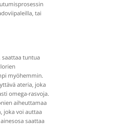
autumisprosessin
oviipaleilla, tai
, saattaa tuntua
lorien
isempi myöhemmin.
ttävä ateria, joka
saasti omega-rasvoja.
monien aiheuttamaa
 joka voi auttaa
 ainesosa saattaa