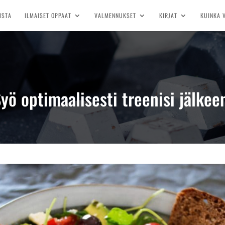
ISTA
ILMAISET OPPAAT
VALMENNUKSET
KIRJAT
KUINKA 
yö optimaalisesti treenisi jälkee