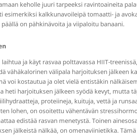
aan keholle juuri tarpeeksi ravintoaineita pal
i esimerkiksi kalkkunavoileipä tomaatti- ja avokad
 päällä on pähkinävoita ja viipaloitu banaani.
en
 laihtua ja käyt rasvaa polttavassa HIIT-treenissä
ä vähäkalorinen välipala harjoituksen jälkeen ka
mä voi kostautua ja olet vielä entistäkin nälkä
a heti harjoituksen jälkeen syödä kevyt, mutta täy
hiilihydraatteja, proteiineja, kuituja, vettä ja run
uten lohen, on osoitettu vähentävän stressihor
attaa edistää rasvan menetystä. Toinen ainesosa,
ksen jälkeistä nälkää, on omenaviinietikka. Tämä