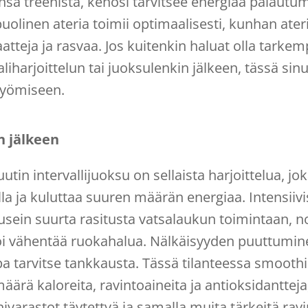
nsa treenistä, kehosi tarvitsee energiaa palautu
uolinen ateria toimii optimaalisesti, kunhan ateri
raatteja ja rasvaa. Jos kuitenkin haluat olla tarkem
iharjoittelun tai juoksulenkin jälkeen, tässä sinu
syömiseen.
n jälkeen
tin intervallijuoksu on sellaista harjoittelua, jok
lla ja kuluttaa suuren määrän energiaa. Intensiiv
usein suurta rasitusta vatsalaukun toimintaan, 
voi vähentää ruokahalua. Nälkäisyyden puuttumin
ppa tarvitse tankkausta. Tässä tilanteessa smoothi
äärä kaloreita, ravintoaineita ja antioksidantteja,
varastot täytettyä ja samalla muita tärkeitä ravin