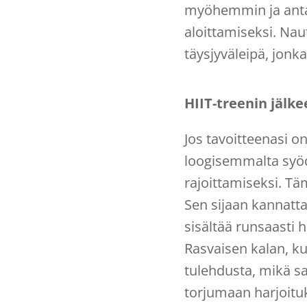
myöhemmin ja antam
aloittamiseksi. Naut
täysjyväleipä, jonka
HIIT-treenin jälke
Jos tavoitteenasi on
loogisemmalta syöd
rajoittamiseksi. Tä
Sen sijaan kannatta
sisältää runsaasti ​​
Rasvaisen kalan, k
tulehdusta, mikä sa
torjumaan harjoitu