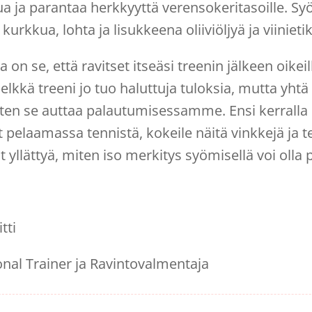
 ja parantaa herkkyyttä verensokeritasoille. Syö
 kurkkua, lohta ja lisukkeena oliiviöljyä ja viinieti
 on se, että ravitset itseäsi treenin jälkeen oikeil
lkkä treeni jo tuo haluttuja tuloksia, mutta yhtä 
en se auttaa palautumisessamme. Ensi kerralla 
yt pelaamassa tennistä, kokeile näitä vinkkejä ja 
it yllättyä, miten iso merkitys syömisellä voi olla 
tti
nal Trainer ja Ravintovalmentaja