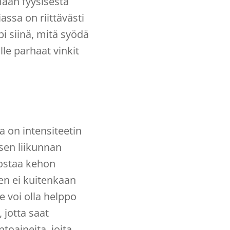
maan fyysisestä
assa on riittävästi
pi siinä, mitä syödä
lle parhaat vinkit
a on intensiteetin
isen liikunnan
nostaa kehon
en ei kuitenkaan
e voi olla helppo
 jotta saat
toaineita, joita