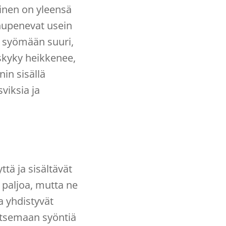
inen on yleensä
hupenevat usein
ri syömään suuri,
skyky heikkenee,
in sisällä
viksia ja
tä ja sisältävät
a paljoa, mutta ne
a yhdistyvät
litsemaan syöntiä