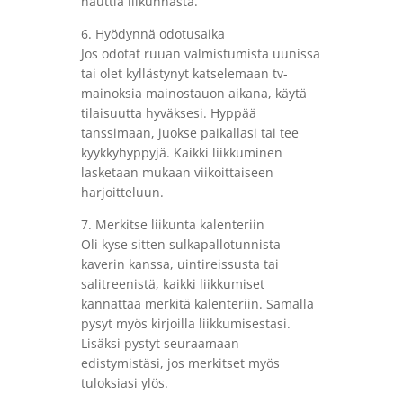
nauttia liikunnasta.
6. Hyödynnä odotusaika
Jos odotat ruuan valmistumista uunissa
tai olet kyllästynyt katselemaan tv-
mainoksia mainostauon aikana, käytä
tilaisuutta hyväksesi. Hyppää
tanssimaan, juokse paikallasi tai tee
kyykkyhyppyjä. Kaikki liikkuminen
lasketaan mukaan viikoittaiseen
harjoitteluun.
7. Merkitse liikunta kalenteriin
Oli kyse sitten sulkapallotunnista
kaverin kanssa, uintireissusta tai
salitreenistä, kaikki liikkumiset
kannattaa merkitä kalenteriin. Samalla
pysyt myös kirjoilla liikkumisestasi.
Lisäksi pystyt seuraamaan
edistymistäsi, jos merkitset myös
tuloksiasi ylös.