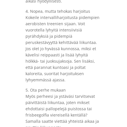
aikasi hyödyllisesti.
4. Nopea, mutta tehokas harjoitus
Kokeile intervalliharjoitusta pidempien
aerobisten treenien sijaan. Voit
vuorotella lyhyitä intensiivisiä
pyrähdyksiä ja pidempiä
peruskestävyyttä kehittävää liikuntaa.
Jos olet jo hyvässä kunnossa, miksi et
kävelisi reippaasti ja lisää lyhyitä
hölkkä- tai juoksujaksoja. Sen lisäksi,
että parannat kuntoasi ja poltat
kaloreita, suoritat harjoituksen
lyhyemmässä ajassa.
5. Ota perhe mukaan
Myös perheesi ja ystäväsi tarvitsevat
päivittäistä liikuntaa, joten mikset
ehdottaisi pallopelejä puistossa tai
frisbeegolfia viereisellä kentällä?
Samalla saatte viettää yhteistä aikaa ja