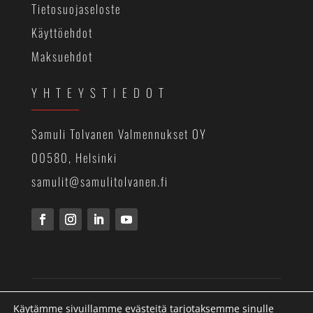
Tietosuojaseloste
Käyttöehdot
Maksuehdot
YHTEYSTIEDOT
Samuli Tolvanen Valmennukset OY
00580, Helsinki
samulit@samulitolvanen.fi
© Samuli Tolvanen Valmennukset Oy
Käytämme sivuillamme evästeitä tarjotaksemme sinulle