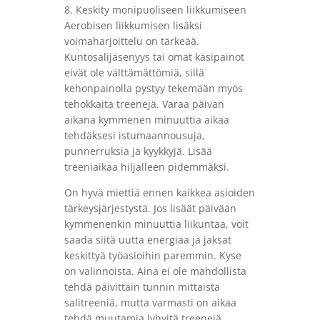
8. Keskity monipuoliseen liikkumiseen
Aerobisen liikkumisen lisäksi
voimaharjoittelu on tärkeää.
Kuntosalijäsenyys tai omat käsipainot
eivät ole välttämättömiä, sillä
kehonpainolla pystyy tekemään myös
tehokkaita treenejä. Varaa päivän
aikana kymmenen minuuttia aikaa
tehdäksesi istumaannousuja,
punnerruksia ja kyykkyjä. Lisää
treeniaikaa hiljalleen pidemmäksi.
On hyvä miettiä ennen kaikkea asioiden
tärkeysjärjestystä. Jos lisäät päivään
kymmenenkin minuuttia liikuntaa, voit
saada siitä uutta energiaa ja jaksat
keskittyä työasioihin paremmin. Kyse
on valinnoista. Aina ei ole mahdollista
tehdä päivittäin tunnin mittaista
salitreeniä, mutta varmasti on aikaa
tehdä muutamia lyhyitä treenejä