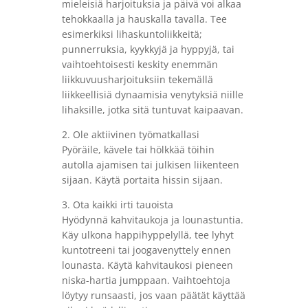
mieleisiä harjoituksia ja päivä voi alkaa
tehokkaalla ja hauskalla tavalla. Tee
esimerkiksi lihaskuntoliikkeitä;
punnerruksia, kyykkyjä ja hyppyjä, tai
vaihtoehtoisesti keskity enemmän
liikkuvuusharjoituksiin tekemällä
liikkeellisiä dynaamisia venytyksiä niille
lihaksille, jotka sitä tuntuvat kaipaavan.
2. Ole aktiivinen työmatkallasi
Pyöräile, kävele tai hölkkää töihin
autolla ajamisen tai julkisen liikenteen
sijaan. Käytä portaita hissin sijaan.
3. Ota kaikki irti tauoista
Hyödynnä kahvitaukoja ja lounastuntia.
Käy ulkona happihyppelyllä, tee lyhyt
kuntotreeni tai joogavenyttely ennen
lounasta. Käytä kahvitaukosi pieneen
niska-hartia jumppaan. Vaihtoehtoja
löytyy runsaasti, jos vaan päätät käyttää