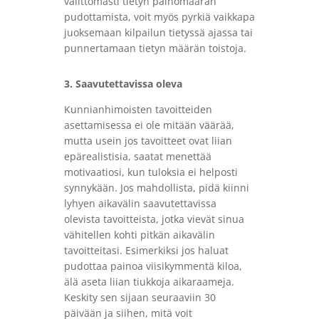
välittömästi tietyn painomäärän
pudottamista, voit myös pyrkiä vaikkapa
juoksemaan kilpailun tietyssä ajassa tai
punnertamaan tietyn määrän toistoja.
3. Saavutettavissa oleva
Kunnianhimoisten tavoitteiden
asettamisessa ei ole mitään väärää,
mutta usein jos tavoitteet ovat liian
epärealistisia, saatat menettää
motivaatiosi, kun tuloksia ei helposti
synnykään. Jos mahdollista, pidä kiinni
lyhyen aikavälin saavutettavissa
olevista tavoitteista, jotka vievät sinua
vähitellen kohti pitkän aikavälin
tavoitteitasi. Esimerkiksi jos haluat
pudottaa painoa viisikymmentä kiloa,
älä aseta liian tiukkoja aikaraameja.
Keskity sen sijaan seuraaviin 30
päivään ja siihen, mitä voit