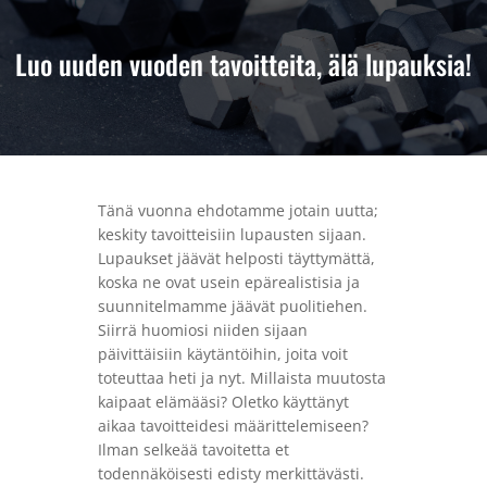
Luo uuden vuoden tavoitteita, älä lupauksia!
Tänä vuonna ehdotamme jotain uutta;
keskity tavoitteisiin lupausten sijaan.
Lupaukset jäävät helposti täyttymättä,
koska ne ovat usein epärealistisia ja
suunnitelmamme jäävät puolitiehen.
Siirrä huomiosi niiden sijaan
päivittäisiin käytäntöihin, joita voit
toteuttaa heti ja nyt. Millaista muutosta
kaipaat elämääsi? Oletko käyttänyt
aikaa tavoitteidesi määrittelemiseen?
Ilman selkeää tavoitetta et
todennäköisesti edisty merkittävästi.