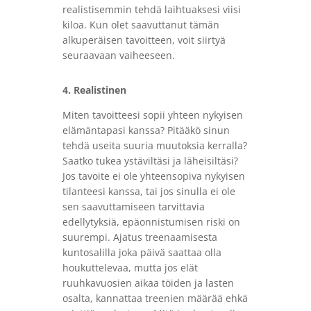
realistisemmin tehdä laihtuaksesi viisi
kiloa. Kun olet saavuttanut tämän
alkuperäisen tavoitteen, voit siirtyä
seuraavaan vaiheeseen.
4. Realistinen
Miten tavoitteesi sopii yhteen nykyisen
elämäntapasi kanssa? Pitääkö sinun
tehdä useita suuria muutoksia kerralla?
Saatko tukea ystäviltäsi ja läheisiltäsi?
Jos tavoite ei ole yhteensopiva nykyisen
tilanteesi kanssa, tai jos sinulla ei ole
sen saavuttamiseen tarvittavia
edellytyksiä, epäonnistumisen riski on
suurempi. Ajatus treenaamisesta
kuntosalilla joka päivä saattaa olla
houkuttelevaa, mutta jos elät
ruuhkavuosien aikaa töiden ja lasten
osalta, kannattaa treenien määrää ehkä