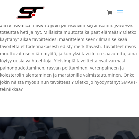
Tänä vuonna ehdotamme jotain uutta; keskity tavoitteisiin
lupausten sijaan. Lupaukset jäävät helposti täyttymättä, koska ne
ovat usein epärealistisia ja suunnitelmamme jäävät puolitiehen.
Siirrä huomiosi niiden sijaan päivittäisiin käytäntöihin, joita voit
toteuttaa heti ja nyt. Millaisita muutosta kaipaat elämääsi? Oletko
käyttänyt aikaa tavoitteidesi määrittelemiseen? Ilman selkeää
tavoitetta et todennäköisesti edisty merkittävästi. Tavoitteet myös
muuttuvat usein iän myötä, ja kun yksi tavoite on saavutettu, aina
löytyy uusia vaihtoehtoja. Yleisimpiä tavoitteita ovat varmasti
painonpudottaminen, rasvan polttaminen, verenpaineen ja
kolesterolin alentaminen ja maratonille valmistautuminen. Onko
jokin näistä myös sinun tavoitteesi? Oletko jo hyödyntänyt SMART-
tekniikkaa?