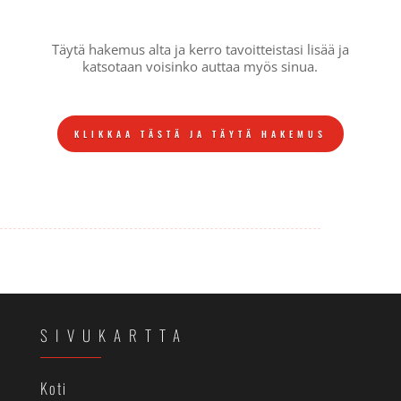
Täytä hakemus alta ja kerro tavoitteistasi lisää ja
katsotaan voisinko auttaa myös sinua.
KLIKKAA TÄSTÄ JA TÄYTÄ HAKEMUS
SIVUKARTTA
Koti