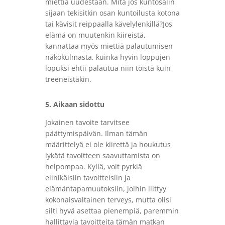
miettiä uudestaan. Mitä jos kuntosalin
sijaan tekisitkin osan kuntoilusta kotona
tai kävisit reippaalla kävelylenkillä?Jos
elämä on muutenkin kiireistä,
kannattaa myös miettiä palautumisen
näkökulmasta, kuinka hyvin loppujen
lopuksi ehtii palautua niin töistä kuin
treeneistäkin.
5. Aikaan sidottu
Jokainen tavoite tarvitsee
päättymispäivän. Ilman tämän
määrittelyä ei ole kiirettä ja houkutus
lykätä tavoitteen saavuttamista on
helpompaa. Kyllä, voit pyrkiä
elinikäisiin tavoitteisiin ja
elämäntapamuutoksiin, joihin liittyy
kokonaisvaltainen terveys, mutta olisi
silti hyvä asettaa pienempiä, paremmin
hallittavia tavoitteita tämän matkan