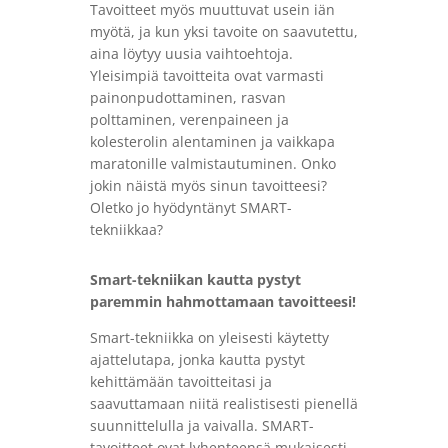
Tavoitteet myös muuttuvat usein iän
myötä, ja kun yksi tavoite on saavutettu,
aina löytyy uusia vaihtoehtoja.
Yleisimpiä tavoitteita ovat varmasti
painonpudottaminen, rasvan
polttaminen, verenpaineen ja
kolesterolin alentaminen ja vaikkapa
maratonille valmistautuminen. Onko
jokin näistä myös sinun tavoitteesi?
Oletko jo hyödyntänyt SMART-
tekniikkaa?
Smart-tekniikan kautta pystyt
paremmin hahmottamaan tavoitteesi!
Smart-tekniikka on yleisesti käytetty
ajattelutapa, jonka kautta pystyt
kehittämään tavoitteitasi ja
saavuttamaan niitä realistisesti pienellä
suunnittelulla ja vaivalla. SMART-
tavoitteet ovat lyhenteensä mukaisesti