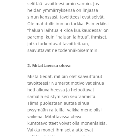
selittää tavoitteesi omin sanoin. Jos
heidän ymmärryksensä on linjassa
sinun kanssasi, tavoitteesi ovat selvät.
Ole mahdollisimman tarkka. Esimerkiksi
”haluan laihtua 4 kiloa kuukaudessa” on
parempi kuin ”haluan laihtua”. Ihmiset,
jotka tarkentavat tavoitteitaan,
saavuttavat ne todennäköisemmin.
2. Mitattavissa oleva
Mistä tiedät, milloin olet saavuttanut
tavoitteesi? Numerot motivoivat sinua
heti alkuvaiheessa ja helpottavat
samalla edistymisen seuraamista.
Tämä puolestaan ​​auttaa sinua
pysymään raiteilla, vaikka meno olisi
vaikeaa. Mitattavissa olevat
kuntotavoitteet voivat olla monenlaisia.
Vaikka monet ihmiset ajattelevat