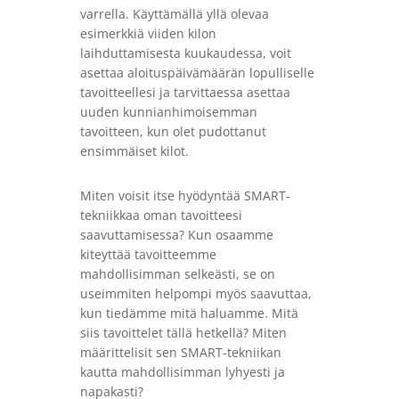
varrella. Käyttämällä yllä olevaa
esimerkkiä viiden kilon
laihduttamisesta kuukaudessa, voit
asettaa aloituspäivämäärän lopulliselle
tavoitteellesi ja tarvittaessa asettaa
uuden kunnianhimoisemman
tavoitteen, kun olet pudottanut
ensimmäiset kilot.
Miten voisit itse hyödyntää SMART-
tekniikkaa oman tavoitteesi
saavuttamisessa? Kun osaamme
kiteyttää tavoitteemme
mahdollisimman selkeästi, se on
useimmiten helpompi myös saavuttaa,
kun tiedämme mitä haluamme. Mitä
siis tavoittelet tällä hetkellä? Miten
määrittelisit sen SMART-tekniikan
kautta mahdollisimman lyhyesti ja
napakasti?