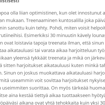
istisesti
elppoa olla liian optimistinen, kun olet innostunu
an mukaan. Treenaaminen kuntosalilla joka päivä
in sanottu kuin tehty. Pohdi, miten voisit helpoit
rutiineihisi. Esimerkiksi 30 minuutin kävely louna
 ovat loistavia tapoja treenata ilman, että sinun 
aa aikatauluasi tai varata aikaa harjoitteluun työ
ikaan yleensä tykkäät treenata ja mikä on järkev
ää sitten harjoitukset aikatauluusi kuten minkä 
. Sinun on joskus muokattava aikatauluasi harjo
mitä useammin voit sovittaa harjoitukset nykyise
n useimmiten suorittaa. On myös tärkeää huomat
vitse aina kestää tiettyä aikaa tuottaakseen hyöt
öpäiväsi aikana ovat yhtä tehokkaita kuin yksi 3