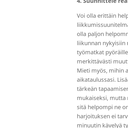
4. Suunnittele real
Voi olla erittäin h
liikkumissuunitelm
olla paljon helpomm
liikunnan nykyisiin 
työmatkat pyöräillen
merkittävästi muutt
Mieti myös, mihin a
aikataulussasi. Lis
tärkeän tapaamisen
mukaiseksi, mutta 
sitä helpompi ne o
harjoituksen ei tar
minuutin kävelyä ty