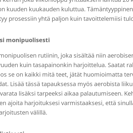
on kuuden kuukauden kuluttua. Tämäntyyppinen 
y prosessiin yhtä paljon kuin tavoittelemiisi tulo
si monipuolisesti
 monipuolisen rutiinin, joka sisältää niin aerobis
vuuden kuin tasapainonkin harjoittelua. Saatat r
os se on kaikki mitä teet, jätät huomioimatta ter
t. Lisää tässä tapauksessa myös aerobista liiku
varata lisäksi tarpeeksi aikaa palautumiseen. Ke
en ajoita harjoituksesi varmistaaksesi, että sinul
joitusten välillä.