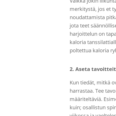
Vaikka jokin liikunt
merkitystä, jos et 
noudattamista pitkä
jota teet säännölli
harjoittelun on tap
kaloria tanssilattia
poltettua kaloria r
2. Aseta tavoittei
Kun tiedät, mitkä o
harrastaa. Tee tavoi
määriteltäviä. Esime
kuin; osallistun sp
viikossa ja vaeltel