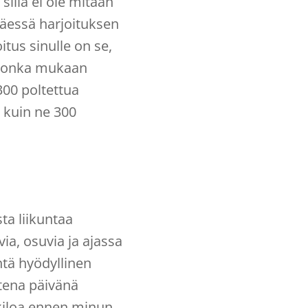
sillä ei ole mitään
ttäessä harjoituksen
itus sinulle on se,
, jonka mukaan
300 poltettua
n kuin ne 300
ta liikuntaa
via, osuvia ja ajassa
htä hyödyllinen
htena päivänä
0 kiloa ennen minun