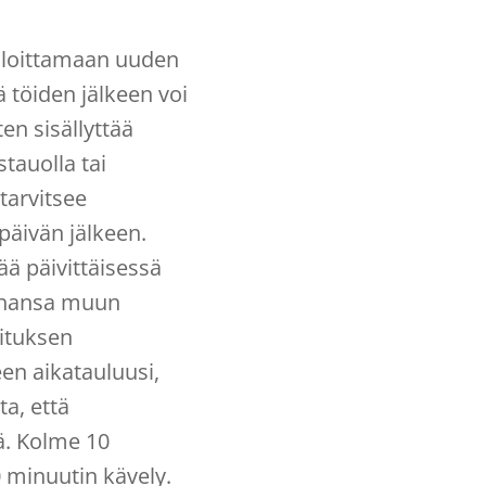
t aloittamaan uuden
 töiden jälkeen voi
en sisällyttää
stauolla tai
tarvitsee
päivän jälkeen.
ää päivittäisessä
tahansa muun
ituksen
en aikatauluusi,
a, että
yä. Kolme 10
0 minuutin kävely.