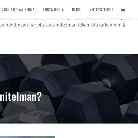
ervalliharjoittelusta, kun taas toinen nauttii matalatehoisten
VOISIN AUTTAA SINUA
KOKEMUKSIA
BLOGI
YHTEYSTIEDOT
säksi olisi hyvä harjoittaa jossain vaiheessa myös tasapainoa,
kuinka voit luoda sinulle räätälöidyn harjoitussuunnitelman, joka
inua pohtimaan harjoitussuunnitelman tekemistä tarkemmin ja
nnitelman?