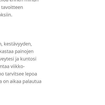
tavoitteen
ksiin.
en, kestävyyden,
akastaa painojen
veytesi ja kuntosi
ntaa viikko-
ho tarvitsee lepoa
la on aikaa palautua