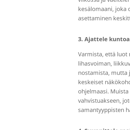
kesälomaani, joka 
asettaminen keskitty
3. Ajattele kuntoa
Varmista, että luot
lihasvoiman, liikku
nostamista, mutta j
keskeiset näkökohda
ohjelmaasi. Muista 
vahvistuakseen, jot
samantyyppisten har