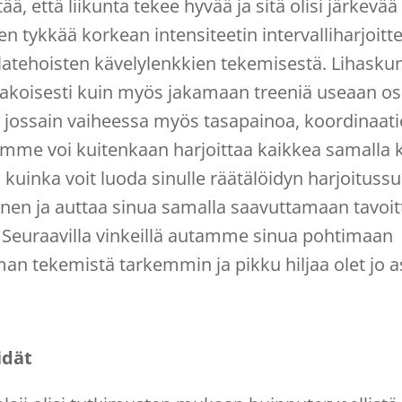
ää, että liikunta tekee hyvää ja sitä olisi järkevä
en tykkää korkean intensiteetin intervalliharjoitt
latehoisten kävelylenkkien tekemisestä. Lihasku
jakoisesti kuin myös jakamaan treeniä useaan osa
aa jossain vaiheessa myös tasapainoa, koordinaati
mme voi kuitenkaan harjoittaa kaikkea samalla ke
 kuinka voit luoda sinulle räätälöidyn harjoituss
en ja auttaa sinua samalla saavuttamaan tavoit
? Seuraavilla vinkeillä autamme sinua pohtimaan
man tekemistä tarkemmin ja pikku hiljaa olet jo
idät