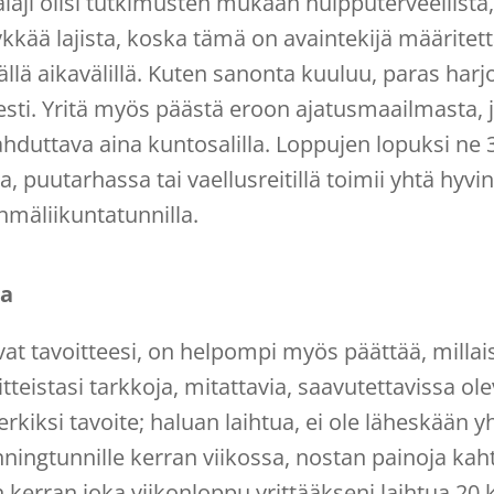
alaji olisi tutkimusten mukaan huipputerveellistä, 
tykkää lajista, koska tämä on avaintekijä määrite
llä aikavälillä. Kuten sanonta kuuluu, paras harjo
sesti. Yritä myös päästä eroon ajatusmaailmasta
ahduttava aina kuntosalilla. Loppujen lopuksi ne 
lla, puutarhassa tai vaellusreitillä toimii yhtä hyvi
yhmäliikuntatunnilla.
ta
vat tavoitteesi, on helpompi myös päättää, millais
tteistasi tarkkoja, mitattavia, saavutettavissa ole
rkiksi tavoite; haluan laihtua, ei ole läheskään y
inningtunnille kerran viikossa, nostan painoja ka
en kerran joka viikonloppu yrittääkseni laihtua 2