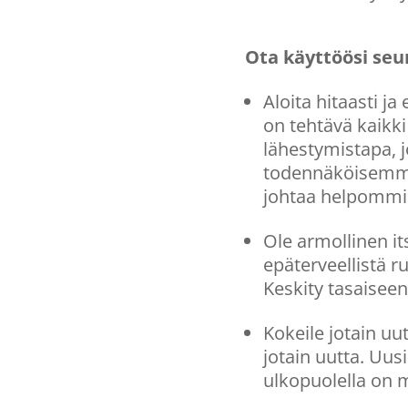
Ota käyttöösi seu
Aloita hitaasti ja
on tehtävä kaikk
lähestymistapa, j
todennäköisemmin
johtaa helpommi
Ole armollinen its
epäterveellistä 
Keskity tasaiseen
Kokeile jotain uu
jotain uutta. Uus
ulkopuolella on m