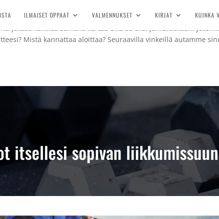
vää harrastaa säännöllisesti. Toinen tykkää korkean intensiteetin int
ISTA
ILMAISET OPPAAT
VALMENNUKSET
KIRJAT
KUINKA 
 yksijakoisesti kuin myös jakamaan treeniä useaan osaan. Kaiken li
arjoittaa kaikkea samalla kertaa eikä se olisi järkevääkään. Joten 
teesi? Mistä kannattaa aloittaa? Seuraavilla vinkeillä autamme s
ot itsellesi sopivan liikkumissuu