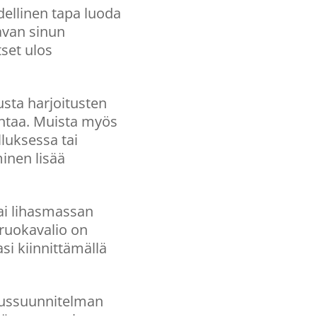
ellinen tapa luoda
tavan sinun
tset ulos
usta harjoitusten
ohtaa. Muista myös
luksessa tai
inen lisää
tai lihasmassan
 ruokavalio on
si kiinnittämällä
itussuunnitelman