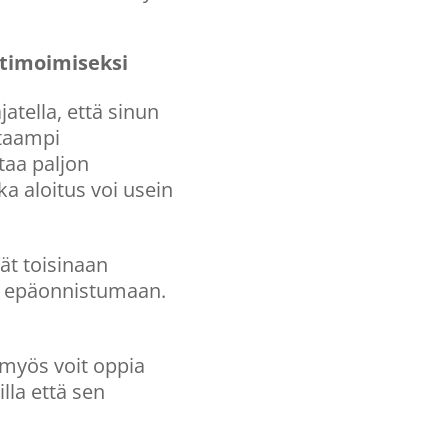
ptimoimiseksi
jatella, että sinun
itaampi
taa paljon
 aloitus voi usein
vät toisinaan
in epäonnistumaan.
 myös voit oppia
lla että sen