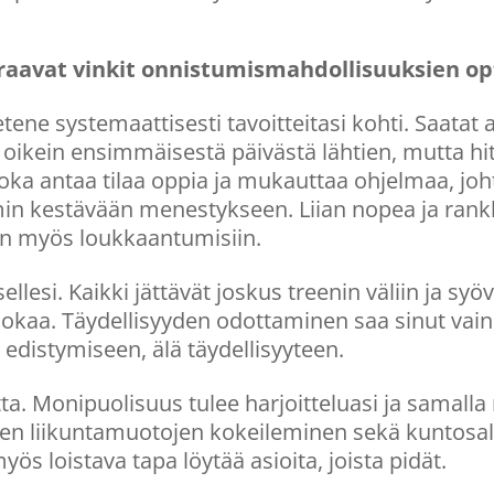
raavat vinkit onnistumismahdollisuuksien o
 etene systemaattisesti tavoitteitasi kohti. Saatat a
i oikein ensimmäisestä päivästä lähtien, mutta h
oka antaa tilaa oppia ja mukauttaa ohjelmaa, joh
 kestävään menestykseen. Liian nopea ja rankka
n myös loukkaantumisiin.
ellesi. Kaikki jättävät joskus treenin väliin ja syö
ruokaa. Täydellisyyden odottaminen saa sinut va
 edistymiseen, älä täydellisyyteen.
tta. Monipuolisuus tulee harjoitteluasi ja samalla
ien liikuntamuotojen kokeileminen sekä kuntosali
yös loistava tapa löytää asioita, joista pidät.