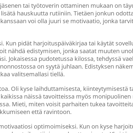
jäsenen tai työtoverin ottaminen mukaan on täyd
a lisätä hauskuutta rutiiniin. Tietäen jonkun odot
anssaan voi olla juuri se motivaatio, jonka tarvi
i. Kun pidät harjoituspäiväkirjaa tai käytät sovell
voit nähdä edistymisen, jonka saatat muuten un
si. Jokaisessa pudotetussa kilossa, tehdyssä vael
nonnostossa on syytä juhlaan. Edistyksen näkem
kaa valitsemallasi tiellä.
oa. Oli kyse laihduttamisesta, kiinteytymisestä 
 kaikissa näissä tavoitteissa myös monipuolinen
sa. Mieti, miten voisit parhaiten tukea tavoitteita
ikkumiseen että ravintoon.
 motivaatiosi optimoimiseksi. Kun on kyse harjo