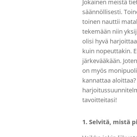
Jokainen meistä tiet
säännöllisesti. Toin
toinen nauttii mata
tekemään niin yksi
olisi hyvä harjoitt
kuin nopeuttakin. E
järkevääkään. Joten
on myös monipuolin
kannattaa aloittaa
harjoitussuunnitel
tavoitteitasi!
1. Selvitä, mistä p