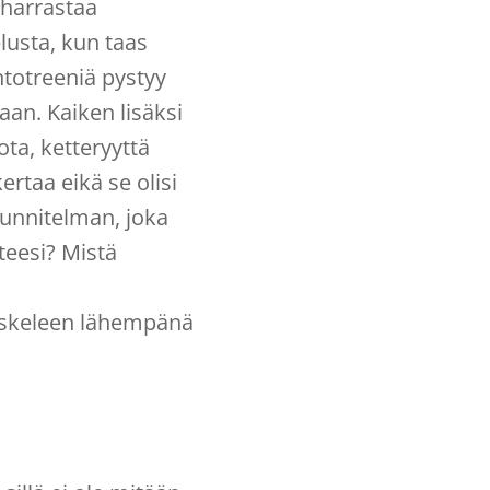
ä harrastaa
elusta, kun taas
ntotreeniä pystyy
an. Kaiken lisäksi
ota, ketteryyttä
rtaa eikä se olisi
uunnitelman, joka
teesi? Mistä
 askeleen lähempänä