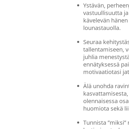
Ystävän, perheen
vastuullisuutta j
kävelevän hänen k
lounastauolla.
Seuraa kehitystäs
tallentamiseen, 
juhlia menestystä
ennätyksessä pai
motivaatiotasi jat
Älä unohda ravint
kasvattamisesta,
olennaisessa osas
huomiota sekä li
Tunnista ”miksi”