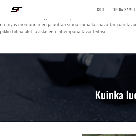
Jokainen meistä tietää, että liikunta tekee hyvää ja sitä olisi järke
KOTI
TIETOA SAMUL
kävelylenkkien tekemisestä. Lihaskuntotreeniä pystyy tekemään niin
koordinaatiota, ketteryyttä kuin nopeuttakin. Emme voi kuitenkaan h
on myös monipuolinen ja auttaa sinua samalla saavuttamaan tavoit
pikku hiljaa olet jo askeleen lähempänä tavoitteitasi!
Kuinka lu