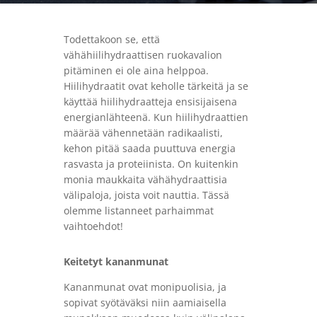
Todettakoon se, että
vähähiilihydraattisen ruokavalion
pitäminen ei ole aina helppoa.
Hiilihydraatit ovat keholle tärkeitä ja se
käyttää hiilihydraatteja ensisijaisena
energianlähteenä. Kun hiilihydraattien
määrää vähennetään radikaalisti,
kehon pitää saada puuttuva energia
rasvasta ja proteiinista. On kuitenkin
monia maukkaita vähähydraattisia
välipaloja, joista voit nauttia. Tässä
olemme listanneet parhaimmat
vaihtoehdot!
Keitetyt kananmunat
Kananmunat ovat monipuolisia, ja
sopivat syötäväksi niin aamiaisella