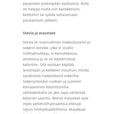
pysymään pidempään kylläisenä. Niitä
on helppo lisätä niin kastikkeisiin,
keittoihin tai syödä sellaisenaan
paistamisen jälkeen.
Stevia ja mausteet
Stevia on luonnollinen makeutusaine ja
sokerin korvike, joka ei sisällä
hiilihydraatteja, ei keinotekoisia
ainesosia ja se on käytännössä
kaloriton. Sitä voidaan käyttää
leivontaan ja kaikkeen muuhun, minkä
tavallisesti makeuttaisit sokerilla.
Sokeripitoisten ruokien ja juomien
korvaaminen kalorittomilla
vaihtoehdoilla on yksi tapa vähentää
kalorien saantia. Monet mausteet ovat
myös vähähiilihydraattisia elleivät
täysin hiilihydraattittomia. Maukkaat