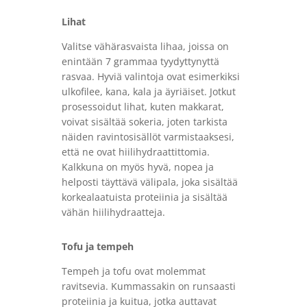
Lihat
Valitse vähärasvaista lihaa, joissa on
enintään 7 grammaa tyydyttynyttä
rasvaa. Hyviä valintoja ovat esimerkiksi
ulkofilee, kana, kala ja äyriäiset. Jotkut
prosessoidut lihat, kuten makkarat,
voivat sisältää sokeria, joten tarkista
näiden ravintosisällöt varmistaaksesi,
että ne ovat hiilihydraattittomia.
Kalkkuna on myös hyvä, nopea ja
helposti täyttävä välipala, joka sisältää
korkealaatuista proteiinia ja sisältää
vähän hiilihydraatteja.
Tofu ja tempeh
Tempeh ja tofu ovat molemmat
ravitsevia. Kummassakin on runsaasti
proteiinia ja kuitua, jotka auttavat