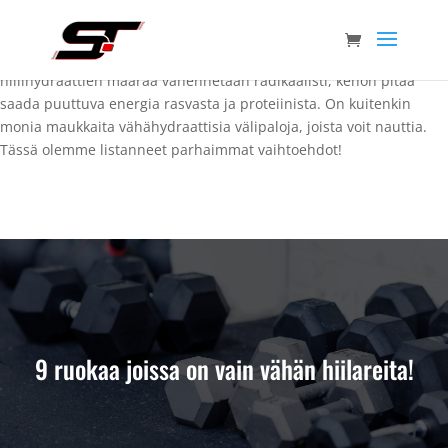
Todettakoon se, että vähähiilihydraattisen ruokavalion pitäminen
ei ole aina helppoa. Hiilihydraatit ovat keholle tärkeitä ja se
käyttää hiilihydraatteja ensisijaisena energianlähteenä. Kun
hiilihydraattien määrää vähennetään radikaalisti, kehon pitää
saada puuttuva energia rasvasta ja proteiinista. On kuitenkin
monia maukkaita vähähydraattisia välipaloja, joista voit nauttia.
Tässä olemme listanneet parhaimmat vaihtoehdot!
9 ruokaa joissa on vain vähän hiilareita!