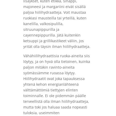
lisäykset, kuten etikka, sinappi,
majoneesi ja margariini eivät sisällä
paljoa hiilihydraatteja. Voit maustaa
ruokiasi mausteilla tai yrteillä, kuten
kanelilla, valkosipulilla,
sitruunapippurilla ja
cayennepippurilla. Jätä kuitenkin
ketsuppi ja grillikastikeet väliin, jos
yrität olla täysin ilman hiilihydraatteja.
Vähähiilihydraattisia ruoka-aineita siis
löytyy, ja on hyvä olla tietoinen, kuinka
paljon mitäkin ravinto-aineita
syömässämme ruoassa löytyy.
Hiilihydraatit ovat joka tapauksessa
yhtenä kehon energianlähteenä
välttämättömiä tiettyjen elinten
toiminnalle. Ei ole pidemmän päälle
terveellistä olla ilman hiilihydraatteja,
mutta toki jos haluaa saada nopeasti
tuloksia, useimmiten