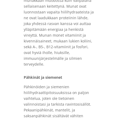
munakkaan muodossa kuin välipalana
sellaisenaan keitettynä. Munat ovat
luonnostaan ​​vapaita hiilihydraateista ja
ne ovat laadukkaan proteiinin lähde,
joka yhdessä rasvan kanssa voi auttaa
ylläpitämään energiaa ja henkistä
vireyttä. Munan monet vitamiinit ja
kivennäisaineet, mukaan lukien koliini,
sekä A-, B5-, B12-vitamiinit ja fosfori,
ovat hyviä iholle, hiuksille,
immuunijärjestelmälle ja silmien
terveydelle.
Pähkinät ja siemenet
Pähkinöiden ja siemenien
hiilihydraattipitoisuuksissa on paljon
vaihtelua, joten ole tietoinen
valinnoistasi ja tarkista ravintosisällöt.
Pekaanipähkinät, mantelit, ja
saksanpähkinät sisältävät vähiten