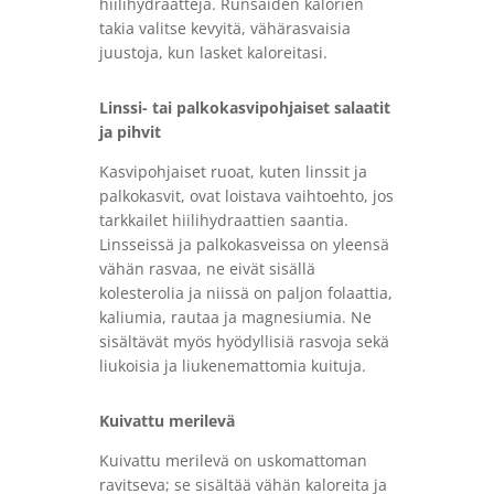
hiilihydraatteja. Runsaiden kalorien
takia valitse kevyitä, vähärasvaisia ​​
juustoja, kun lasket kaloreitasi.
Linssi- tai palkokasvipohjaiset salaatit
ja pihvit
Kasvipohjaiset ruoat, kuten linssit ja
palkokasvit, ovat loistava vaihtoehto, jos
tarkkailet hiilihydraattien saantia.
Linsseissä ja palkokasveissa on yleensä
vähän rasvaa, ne eivät sisällä
kolesterolia ja niissä on paljon folaattia,
kaliumia, rautaa ja magnesiumia. Ne
sisältävät myös hyödyllisiä rasvoja sekä
liukoisia ja liukenemattomia kuituja.
Kuivattu merilevä
Kuivattu merilevä on uskomattoman
ravitseva; se sisältää vähän kaloreita ja