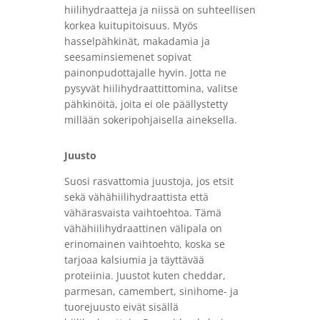
hiilihydraatteja ja niissä on suhteellisen
korkea kuitupitoisuus. Myös
hasselpähkinät, makadamia ja
seesaminsiemenet sopivat
painonpudottajalle hyvin. Jotta ne
pysyvät hiilihydraattittomina, valitse
pähkinöitä, joita ei ole päällystetty
millään sokeripohjaisella aineksella.
Juusto
Suosi rasvattomia juustoja, jos etsit
sekä vähähiilihydraattista että
vähärasvaista vaihtoehtoa. Tämä
vähähiilihydraattinen välipala on
erinomainen vaihtoehto, koska se
tarjoaa kalsiumia ja täyttävää
proteiinia. Juustot kuten cheddar,
parmesan, camembert, sinihome- ja
tuorejuusto eivät sisällä