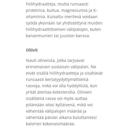
hiilihydraatteja, mutta runsaasti
proteiinia, kuitua, magnesiumia ja K-
vitamiinia. Kuivattu merilevä voidaan
syödä yksinään tai yhdistettynä muiden
hiilihydraattittomien välipalojen, kuten
kananmunien tai juuston kanssa.
Oliivit
Nauti oliiveista, jotka tarjoavat
erinomaisen suolaisen välipalan. Ne
eivät sisällä hiilihydraatteja ja sisältävät
runsaasti kertatyydyttymättömiä
rasvoja, mikä voi olla hyödyllistä, kun
yrität alentaa kolesterolia. Oliivien
sisältämä rasva voi myös auttaa
pitämään olosi kylläisenä, mikä voi
vähentää välipalojen määrää ja
vähentää päivän aikana kuluttamiesi
kalorien kokonaismäärää.